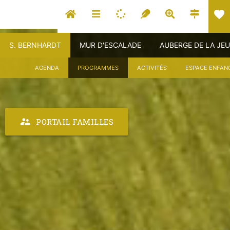
favorite
S. BERNHARDT
MUR D'ESCALADE
AUBERGE DE LA JE
AGENDA
PROGRAMMES
ACTIVITÉS
ESPACE ENFAN
supervisor_account
PORTAIL FAMILLES