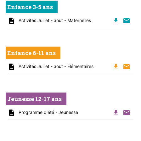
Enfance 3-5 ans
description
file_download
mail
Activités Juillet - aout - Maternelles
Enfance 6-11 ans
description
file_download
mail
Activités Juillet - aout - Elémentaires
Jeunesse 12-17 ans
description
file_download
mail
Programme d'été - Jeunesse