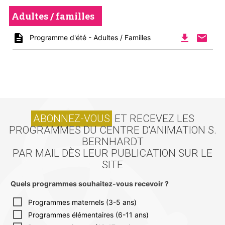
Adultes / familles
description
file_download
mail
Programme d'été - Adultes / Familles
ABONNEZ-VOUS
ET RECEVEZ LES
PROGRAMMES DU CENTRE D'ANIMATION S.
BERNHARDT
PAR MAIL DÈS LEUR PUBLICATION SUR LE
SITE
Quels programmes souhaitez-vous recevoir ?
Programmes maternels (3-5 ans)
Programmes élémentaires (6-11 ans)