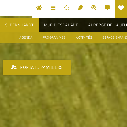
favorite
S. BERNHARDT
MUR D'ESCALADE
AUBERGE DE LA JE
AGENDA
PROGRAMMES
ACTIVITÉS
ESPACE ENFAN
supervisor_account
PORTAIL FAMILLES