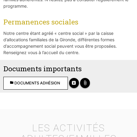
programme.
Permanences sociales
Notre centre étant agréé « centre social » par la caisse
d’allocations familiales de la Gironde, différentes formes
d’accompagnement social peuvent vous être proposées.
Renseignez vous à l’accueil du centre.
Documents importants
archive
attach_file
folder
DOCUMENTS ADHÉSION
LES ACTIVITÉS