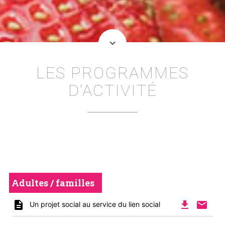
keyboard_arrow_down
LES PROGRAMMES
D'ACTIVITÉ
Adultes / familles
description
file_download
mail
Un projet social au service du lien social