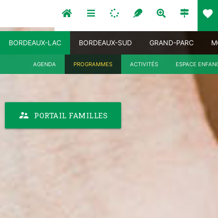
favorite
BORDEAUX-LAC
BORDEAUX-SUD
GRAND-PARC
M
AGENDA
PROGRAMMES
ACTIVITÉS
ESPACE ENFAN
supervisor_account
PORTAIL FAMILLES