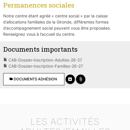
Permanences sociales
Notre centre étant agréé « centre social » par la caisse
d’allocations familiales de la Gironde, différentes formes
d’accompagnement social peuvent vous être proposées.
Renseignez vous à l’accueil du centre.
Documents importants
insert_drive_file
CAB-Dossier-inscription-Adultes-26-27
insert_drive_file
CAB-Dossier-inscription-Familles-26-27
archive
attach_file
folder
DOCUMENTS ADHÉSION
LES ACTIVITÉS