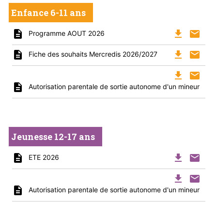
Enfance 6-11 ans
description
file_download
mail
Programme AOUT 2026
description
file_download
mail
Fiche des souhaits Mercredis 2026/2027
file_download
mail
description
Autorisation parentale de sortie autonome d'un mineur
Jeunesse 12-17 ans
description
file_download
mail
ETE 2026
file_download
mail
description
Autorisation parentale de sortie autonome d'un mineur