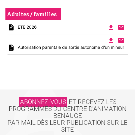
Adultes / familles
description
file_download
mail
ETE 2026
file_download
mail
description
Autorisation parentale de sortie autonome d'un mineur
ABONNEZ-VOUS
ET RECEVEZ LES
PROGRAMMES DU CENTRE D'ANIMATION
BENAUGE
PAR MAIL DÈS LEUR PUBLICATION SUR LE
SITE