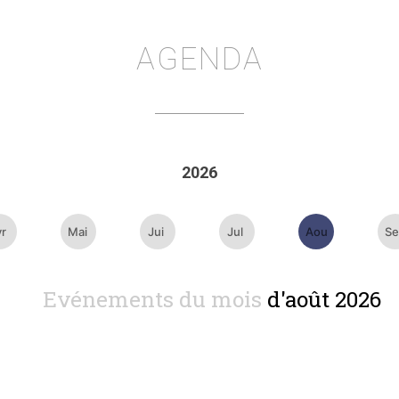
AGENDA
2026
vr
Mai
Jui
Jul
Aou
Se
Evénements du mois
d'août 2026