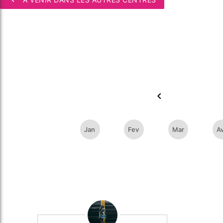
chevron_left
Jan
Fev
Mar
A