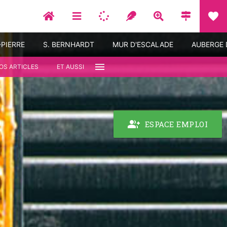
favorite
-PIERRE
S. BERNHARDT
MUR D'ESCALADE
AUBERGE 
menu
OS ARTICLES
ET AUSSI
group_add
ESPACE EMPLOI