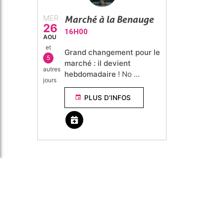
Marché à la Benauge
MER
26
16H00
AOU
et
Grand changement pour le
5
marché : il devient
autres
hebdomadaire
! No ...
jours
PLUS D'INFOS
event