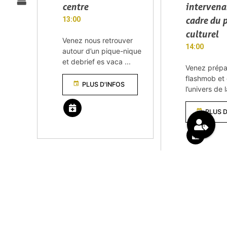
centre
intervena
cadre du 
13:00
culturel
Venez nous retrouver
14:00
autour d’un pique-nique
et debrief es vaca ...
Venez prépa
flashmob et
event
PLUS D'INFOS
l’univers de
event
PLUS D
remove_red_eyes
VOIR TOUS LES ÉVÈNEMENTS