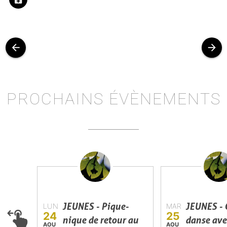
arrow_back
arrow_forward
PROCHAINS ÉVÈNEMENTS
JEUNES - Pique-
JEUNES - 
LUN
MAR
24
25
nique de retour au
danse ave
AOU
AOU