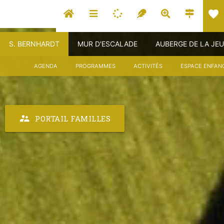
favorite
S. BERNHARDT
MUR D'ESCALADE
AUBERGE DE LA JE
AGENDA
PROGRAMMES
ACTIVITÉS
ESPACE ENFAN
supervisor_account
PORTAIL FAMILLES