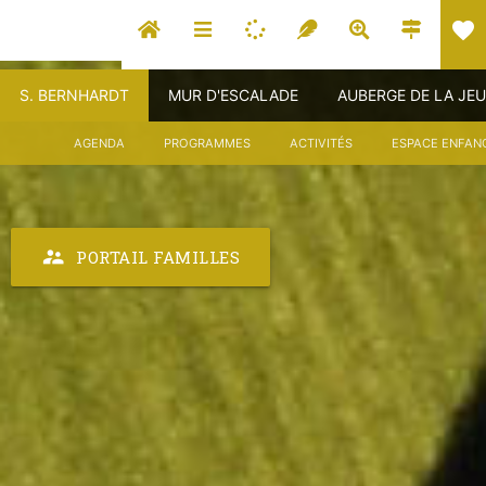
favorite
S. BERNHARDT
MUR D'ESCALADE
AUBERGE DE LA JE
AGENDA
PROGRAMMES
ACTIVITÉS
ESPACE ENFAN
supervisor_account
PORTAIL FAMILLES