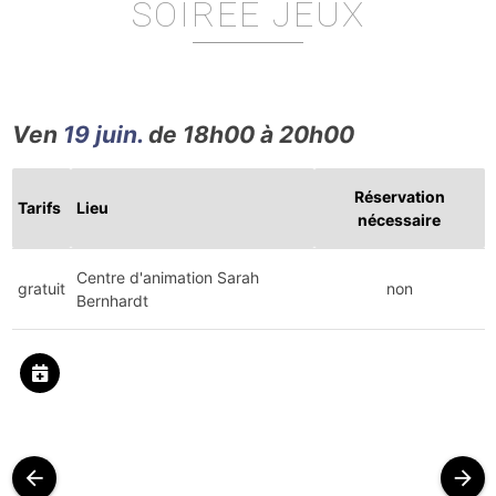
SOIRÉE JEUX
Ven
19 juin.
de 18h00 à 20h00
Réservation
Tarifs
Lieu
nécessaire
Centre d'animation Sarah
gratuit
non
Bernhardt
arrow_back
arrow_forward