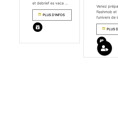
et debrief es vaca ...
Venez prépa
flashmob et
event
PLUS D'INFOS
l’univers de
event
PLUS D
remove_red_eyes
VOIR TOUS LES ÉVÈNEMENTS
keyboard_arrow_left
À VENIR DANS LES AUTRES CENTRES