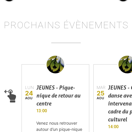
PROCHAINS ÉVÈNEMENTS
JEUNES - Pique-
JEUNES - 
LUN
MAR
24
25
nique de retour au
danse ave
AOU
AOU
centre
intervena
cadre du 
13:00
culturel
Venez nous retrouver
14:00
autour d’un pique-nique