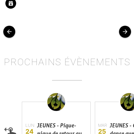
arrow_back
arrow_forward
PROCHAINS ÉVÈNEMENTS
JEUNES - Pique-
JEUNES - 
LUN
MAR
24
25
nique de retour au
danse ave