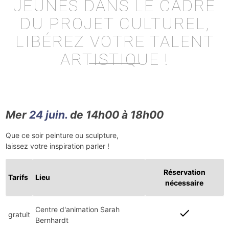
JEUNES DANS LE CADRE
DU PROJET CULTUREL,
LIBÉREZ VOTRE TALENT
ARTISTIQUE !
Mer
24 juin.
de 14h00 à 18h00
Que ce soir peinture ou sculpture,
laissez votre inspiration parler !
Réservation
Tarifs
Lieu
nécessaire
Centre d'animation Sarah
check
gratuit
Bernhardt