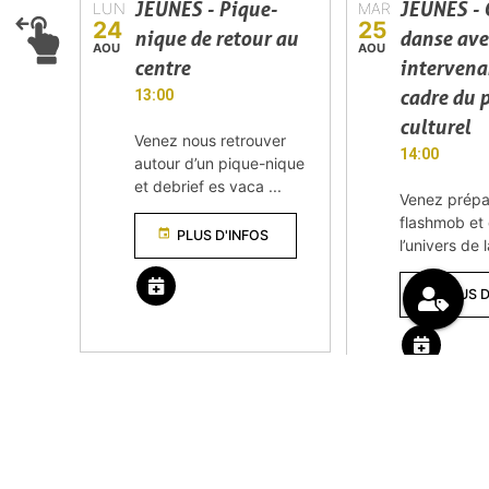
JEUNES - Pique-
JEUNES - 
LUN
MAR
24
25
nique de retour au
danse ave
AOU
AOU
centre
intervena
cadre du 
13:00
culturel
Venez nous retrouver
14:00
autour d’un pique-nique
et debrief es vaca ...
Venez prépa
flashmob et
event
PLUS D'INFOS
l’univers de
event
PLUS D