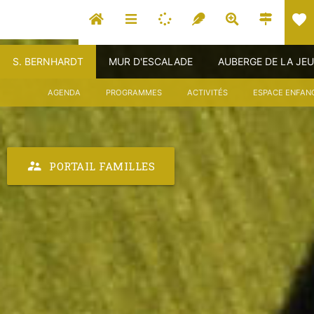
favorite
S. BERNHARDT
MUR D'ESCALADE
AUBERGE DE LA JE
AGENDA
PROGRAMMES
ACTIVITÉS
ESPACE ENFAN
supervisor_account
PORTAIL FAMILLES