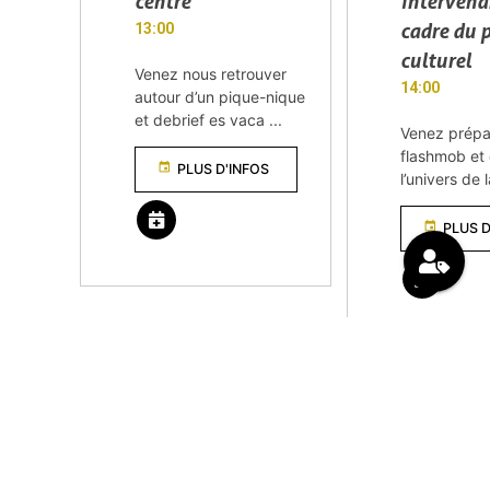
centre
intervena
cadre du 
13:00
culturel
Venez nous retrouver
14:00
autour d’un pique-nique
et debrief es vaca ...
Venez prépa
flashmob et
event
PLUS D'INFOS
l’univers de
event
PLUS D
remove_red_eyes
VOIR TOUS LES ÉVÈNEMENTS