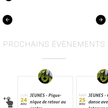
arrow_back
arrow_forward
PROCHAINS ÉVÈNEMENTS
JEUNES - Pique-
JEUNES - 
LUN
MAR
24
25
nique de retour au
danse ave
AOU
AOU