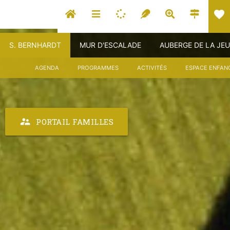
favorite
S. BERNHARDT
MUR D'ESCALADE
AUBERGE DE LA JE
AGENDA
PROGRAMMES
ACTIVITÉS
ESPACE ENFAN
supervisor_account
PORTAIL FAMILLES