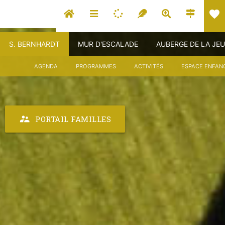
favorite
S. BERNHARDT
MUR D'ESCALADE
AUBERGE DE LA JE
AGENDA
PROGRAMMES
ACTIVITÉS
ESPACE ENFAN
supervisor_account
PORTAIL FAMILLES