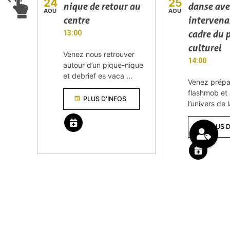
24
25
nique de retour au
danse ave
AOU
AOU
centre
intervena
cadre du 
13:00
culturel
Venez nous retrouver
14:00
autour d’un pique-nique
et debrief es vaca ...
Venez prépa
flashmob et
event
PLUS D'INFOS
l’univers de
event
PLUS D