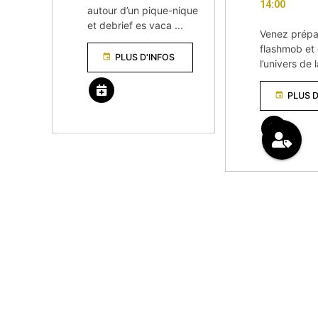
14:00
autour d’un pique-nique
et debrief es vaca ...
Venez prépa
flashmob et
event
PLUS D'INFOS
l’univers de
event
PLUS D
remove_red_eyes
VOIR TOUS LES ÉVÈNEMENTS
keyboard_arrow_left
À VENIR DANS LES AUTRES CENTRES