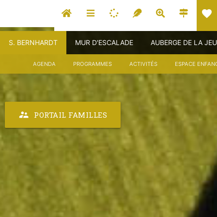
favorite
S. BERNHARDT
MUR D'ESCALADE
AUBERGE DE LA JE
AGENDA
PROGRAMMES
ACTIVITÉS
ESPACE ENFAN
supervisor_account
PORTAIL FAMILLES