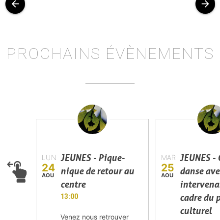
arrow_back
arrow_forward
PROCHAINS ÉVÈNEMENTS
JEUNES - Pique-
JEUNES - 
LUN
MAR
24
25
nique de retour au
danse ave
AOU
AOU
centre
intervena
cadre du 
13:00
culturel
Venez nous retrouver