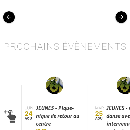
arrow_back
arrow_forward
PROCHAINS ÉVÈNEMENTS
JEUNES - Pique-
JEUNES - 
LUN
MAR
24
25
nique de retour au
danse ave
AOU
AOU
centre
intervena