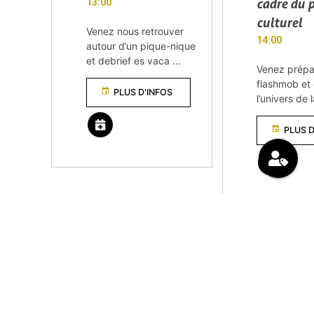
cadre du 
13:00
culturel
Venez nous retrouver
14:00
autour d’un pique-nique
et debrief es vaca ...
Venez prépa
flashmob et
event
PLUS D'INFOS
l’univers de
event
PLUS D
remove_red_eyes
VOIR TOUS LES ÉVÈNEMENTS