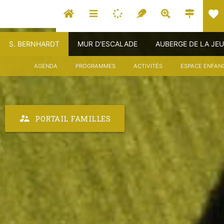
favorite
S. BERNHARDT
MUR D'ESCALADE
AUBERGE DE LA JE
AGENDA
PROGRAMMES
ACTIVITÉS
ESPACE ENFAN
supervisor_account
PORTAIL FAMILLES