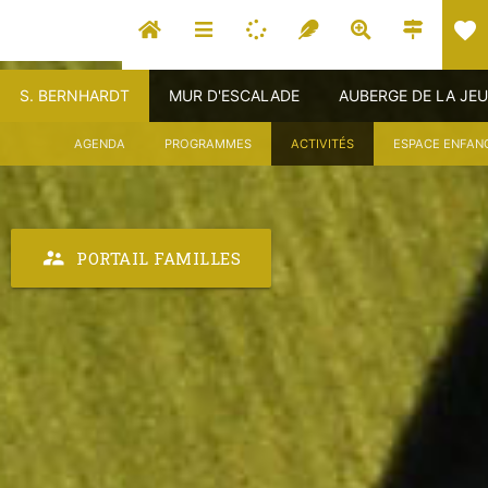
favorite
S. BERNHARDT
MUR D'ESCALADE
AUBERGE DE LA JE
AGENDA
PROGRAMMES
ACTIVITÉS
ESPACE ENFAN
supervisor_account
PORTAIL FAMILLES