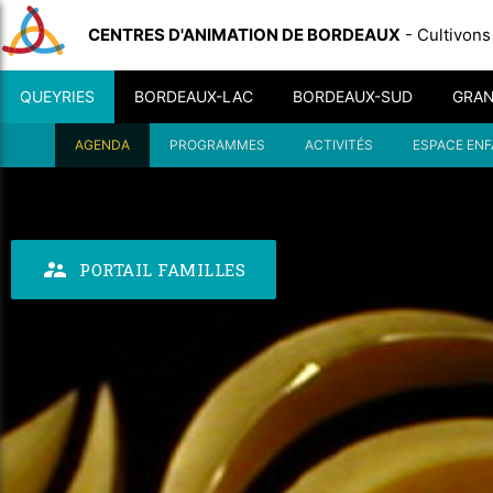
CENTRES D'ANIMATION DE BORDEAUX
- Cultivons
QUEYRIES
BORDEAUX-LAC
BORDEAUX-SUD
GRAN
AGENDA
PROGRAMMES
ACTIVITÉS
ESPACE EN
supervisor_account
PORTAIL FAMILLES