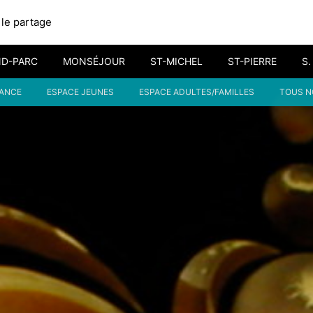
 le partage
D-PARC
MONSÉJOUR
ST-MICHEL
ST-PIERRE
S
FANCE
ESPACE JEUNES
ESPACE ADULTES/FAMILLES
TOUS N