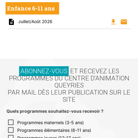
Enfance 6-11 ans
description
file_download
mail
Juillet/Août 2026
ABONNEZ-VOUS
ET RECEVEZ LES
PROGRAMMES DU CENTRE D'ANIMATION
QUEYRIES
PAR MAIL DÈS LEUR PUBLICATION SUR LE
SITE
Quels programmes souhaitez-vous recevoir ?
Programmes maternels (3-5 ans)
Programmes élémentaires (6-11 ans)
Programmes jeunes (12-17 ans)