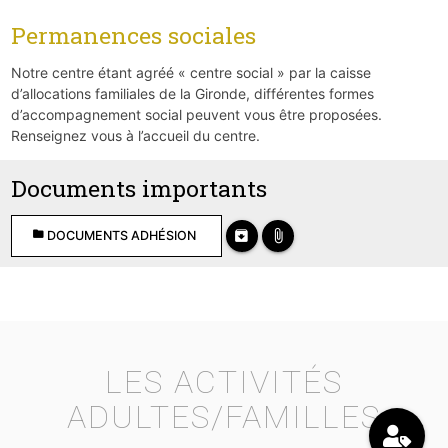
Permanences sociales
Notre centre étant agréé « centre social » par la caisse
d’allocations familiales de la Gironde, différentes formes
d’accompagnement social peuvent vous être proposées.
Renseignez vous à l’accueil du centre.
Documents importants
archive
attach_file
folder
DOCUMENTS ADHÉSION
LES ACTIVITÉS
ADULTES/FAMILLES