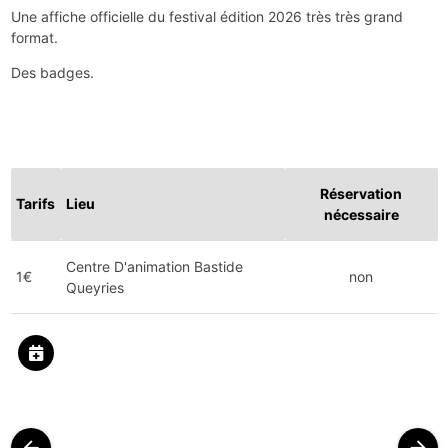
Une affiche officielle du festival édition 2026 très très grand
format.
Des badges.
Réservation
Tarifs
Lieu
nécessaire
Centre D'animation Bastide
1€
non
Queyries
arrow_back
arrow_forward