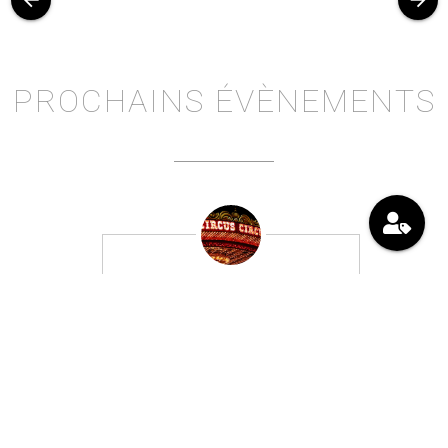
PROCHAINS ÉVÈNEMENTS
Ateliers
SAM
10
parents/enfants arts
OCT
du cirque
et
5
14:00
autres
jours
Venez avec votre enfant âgé