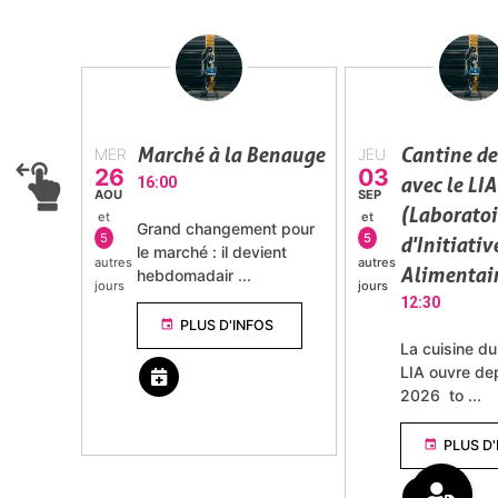
Marché à la Benauge
Cantine de
MER
JEU
26
03
avec le LIA
16:00
AOU
SEP
(Laboratoi
et
et
Grand changement pour
5
5
d'Initiativ
le marché : il devient
autres
autres
Alimentair
hebdomadair ...
jours
jours
12:30
event
PLUS D'INFOS
La cuisine d
LIA ouvre dep
2026
to ...
event
PLUS D'