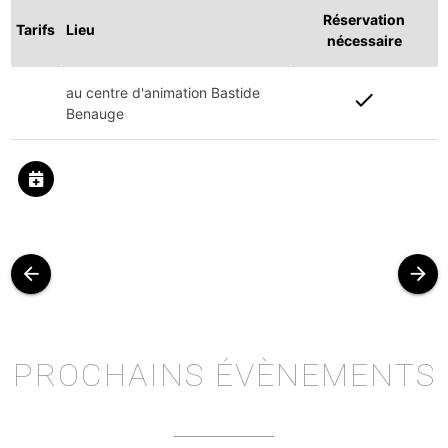
Réservation
Tarifs
Lieu
nécessaire
au centre d'animation Bastide
check
Benauge
arrow_back
arrow_forward
PROCHAINS ÉVÈNEMENTS