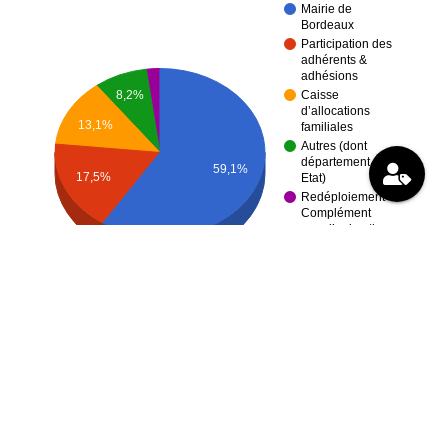
Mairie de
Bordeaux
Participation des
adhérents &
adhésions
Caisse
8,2%
d’allocations
13,1%
familiales
Autres (dont
département &
59,1%
17,5%
Etat)
Redéploiement –
Complément
pour l’animation
jeunesse et
familles
monoparentales
Total par analytique