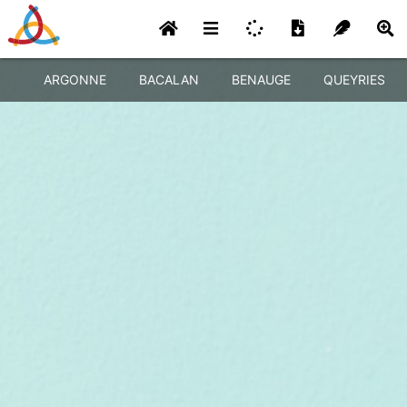
ARGONNE
BACALAN
BENAUGE
QUEYRIES