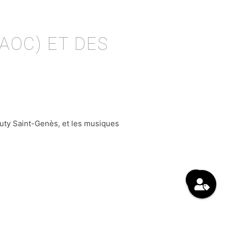
AOC) ET DES
uty Saint-Genès, et les musiques
arrow_forward