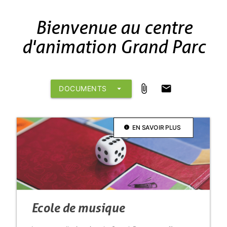
Bienvenue au centre
d'animation Grand Parc
attach_file
mail
DOCUMENTS
arrow_drop_down
info
EN SAVOIR PLUS
Ecole de musique