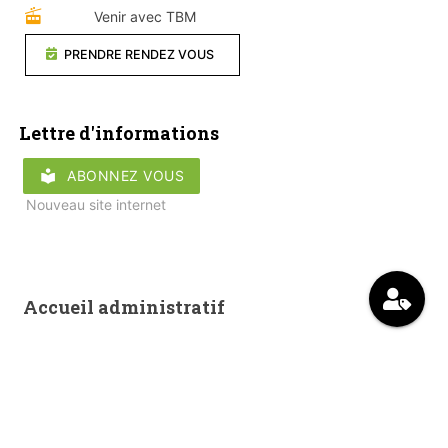
Venir avec TBM
PRENDRE RENDEZ VOUS
Lettre d'informations
local_library
ABONNEZ VOUS
Nouveau site internet
Accueil administratif
matin
après-midi
Lundi
fermé
15h-18h30
Mardi
fermé
14h-17h