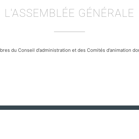
L'ASSEMBLÉE GÉNÉRALE
es du Conseil d’administration et des Comités d’animation do
s le partage", conformément à l’article 1 de la loi du 1er juillet 
Elle a pour objet la gestion et l'animation de centres d'animatio
SUIVEZ NOUS SUR
Facebook
Instagram