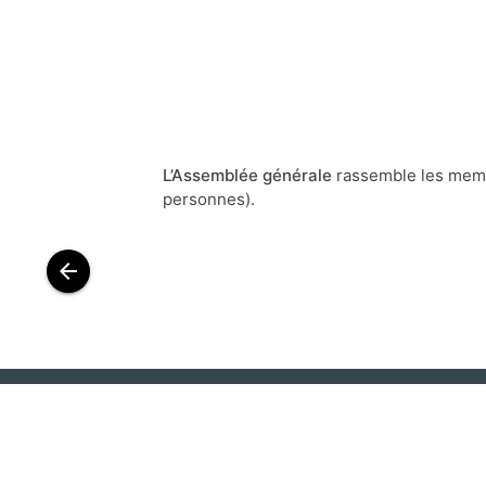
L’Assemblée générale
rassemble les membr
personnes).
arrow_back
L’association "Centres d'animation de Bordeaux - Cultivon