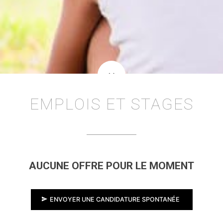
keyboard_arrow_down
EMPLOIS ET STAGES
AUCUNE OFFRE POUR LE MOMENT
send
ENVOYER UNE CANDIDATURE SPONTANÉE