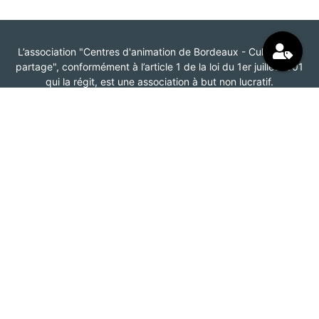
L’association "Centres d'animation de Bordeaux - Cultivons le
partage", conformément à l’article 1 de la loi du 1er juillet 1901
qui la régit, est une association à but non lucratif.
Elle a pour objet la gestion et l'animation de centres d'animation
Facebook
Instagram
Association
Centres d'animation de Bordeaux
185 Boulevard Maréchal Leclerc
CS 31879
33080 Bordeaux Cedex
ème
BAT A -Le Plaza - 3
étage
05 56 92 17 89 – choix 5