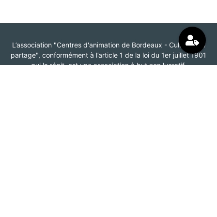
L’association "Centres d'animation de Bordeaux - Cultivons le
partage", conformément à l’article 1 de la loi du 1er juillet 1901
qui la régit, est une association à but non lucratif.
Elle a pour objet la gestion et l'animation de centres d'animation
Facebook
Instagram
Association
Centres d'animation de Bordeaux
185 Boulevard Maréchal Leclerc
CS 31879
33080 Bordeaux Cedex
ème
BAT A -Le Plaza - 3
étage
05 56 92 17 89 – choix 5