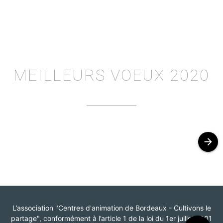
MEILLEURS VOEUX 2020
arrow_forward
L’association "Centres d'animation de Bordeaux - Cultivons le
partage", conformément à l’article 1 de la loi du 1er juillet 1901