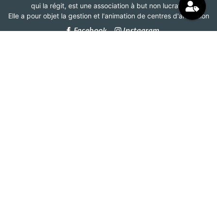
qui la régit, est une association à but non lucratif.
Elle a pour objet la gestion et l'animation de centres d'animation
Facebook
Instagram
Association
Centres d'animation de Bordeaux
185 Boulevard Maréchal Leclerc
CS 31879
33080 Bordeaux Cedex
ème
BAT A -Le Plaza - 3
étage
05 56 92 17 89 – choix 5