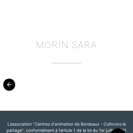
MORIN SARA
arrow_back
L’association "Centres d'animation de Bordeaux - Cultivons le
partage", conformément à l’article 1 de la loi du 1er juillet 1901