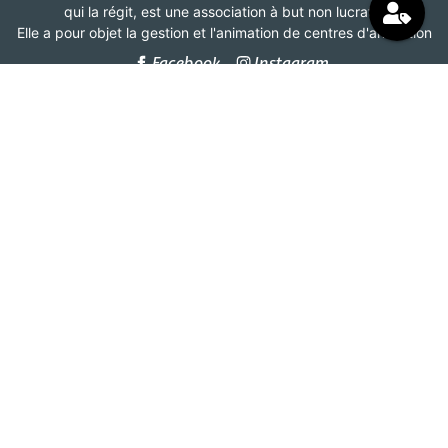
qui la régit, est une association à but non lucratif.
Elle a pour objet la gestion et l'animation de centres d'animation
Facebook
Instagram
Association
Centres d'animation de Bordeaux
185 Boulevard Maréchal Leclerc
CS 31879
33080 Bordeaux Cedex
ème
BAT A -Le Plaza - 3
étage
05 56 92 17 89 – choix 5