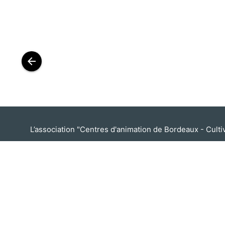
arrow_back
L’association "Centres d'animation de Bordeaux - Cultivon
Association
Centres d'animation de Bordeaux