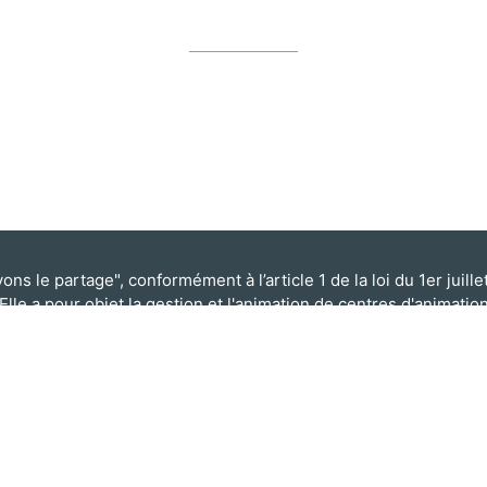
s le partage", conformément à l’article 1 de la loi du 1er juillet 
Elle a pour objet la gestion et l'animation de centres d'animatio
SUIVEZ NOUS SUR
Facebook
Instagram