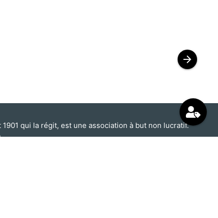
arrow_forward
1901 qui la régit, est une association à but non lucratif.
n
Informations légales
Espace presse