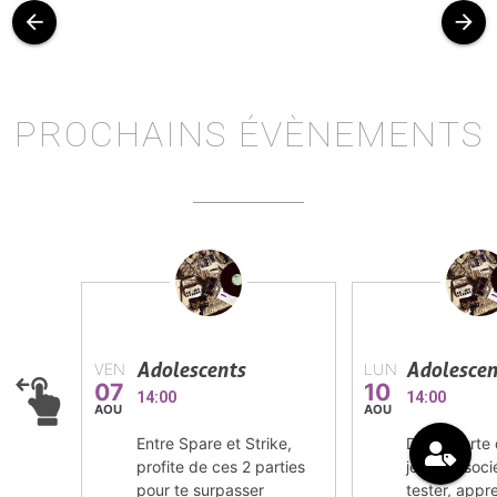
arrow_back
arrow_forward
PROCHAINS ÉVÈNEMENTS
Adolescents
Adolescen
VEN
LUN
07
10
14:00
14:00
AOU
AOU
Entre Spare et Strike,
Découverte
profite de ces 2 parties
jeux de soci
pour te surpasser
tester, appre