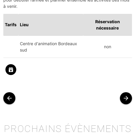
à venir.
Réservation
Tarifs
Lieu
nécessaire
Centre d'animation Bordeaux
non
sud
arrow_back
arrow_forward
PROCHAINS ÉVÈNEMENTS