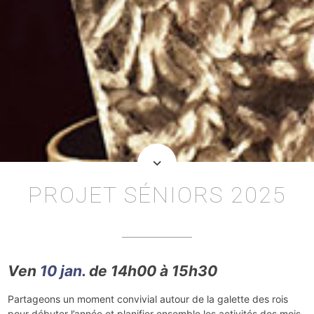
keyboard_arrow_down
PROJET SÉNIORS 2025
Ven
10 jan.
de 14h00 à 15h30
Partageons un moment convivial autour de la galette des rois
pour débuter l’année et planifier ensemble les activités des mois