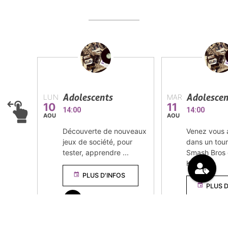
Adolescents
Adolescen
LUN
MAR
10
11
14:00
14:00
AOU
AOU
Découverte de nouveaux
Venez vous a
jeux de société, pour
dans un tour
tester, apprendre ...
Smash Bros 
Ka ...
event
PLUS D'INFOS
event
PLUS D