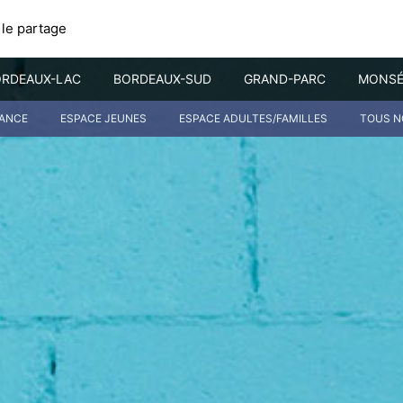
 le partage
RDEAUX-LAC
BORDEAUX-SUD
GRAND-PARC
MONSÉ
FANCE
ESPACE JEUNES
ESPACE ADULTES/FAMILLES
TOUS N