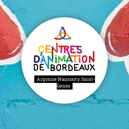
Argonne Nansouty Saint-
Genès