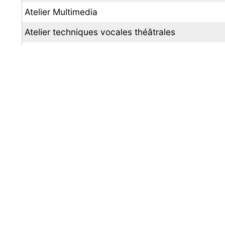
Atelier Multimedia
Atelier techniques vocales théâtrales
Chorale
Danse
Danse contemporaine
Escalade
Exploration graphique
Fresque du climat et de la biodiversité
Gym Pilates
Hip Hop
Immersion danse