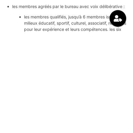
les membres agréés par le bureau avec voix délibérative :
les membres qualifiés, jusqu’à 6 membres issus des
milieux éducatif, sportif, culturel, associatif, reconnus
pour leur expérience et leurs compétences.
les six
membres qualifiés sont admis sur demande écrite de
leur part au président du bureau du conseil
d’administration lequel bureau statue dans un délai
d’un mois et propose les candidatures à valider lors du
prochain conseil d’administration.
les délégués désignés par le collège des adhérents du
comité de gestion de chaque établissement de
l’association.
les membres non adhérents invités à titre consultatif,
exemptés de cotisation :
des représentants des institutions partenaires : ville de
bordeaux, conseil départemental de la gironde, caisse
d’allocations familiales de la gironde, conseil régional
de nouvelle-aquitaine, services déconcentrés de l’état
deux représentants des bailleurs sociaux