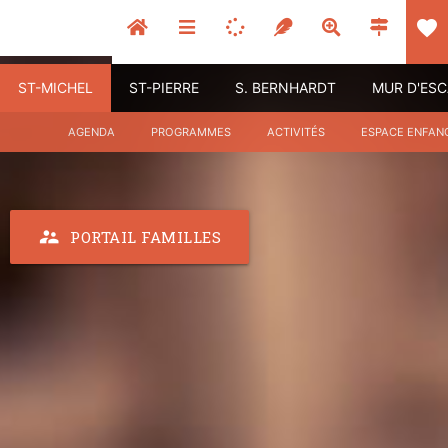
favorite
ST-MICHEL
ST-PIERRE
S. BERNHARDT
MUR D'ES
AGENDA
PROGRAMMES
ACTIVITÉS
ESPACE ENFAN
supervisor_account
PORTAIL FAMILLES