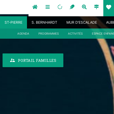
favorite
ST-PIERRE
S. BERNHARDT
MUR D'ESCALADE
AUB
AGENDA
PROGRAMMES
ACTIVITÉS
ESPACE ENFAN
supervisor_account
PORTAIL FAMILLES