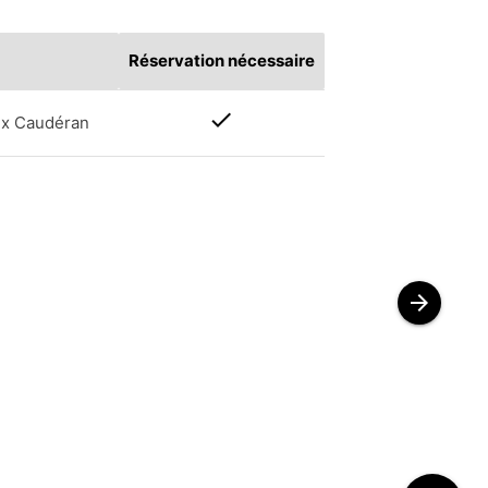
Réservation nécessaire
check
aux Caudéran
arrow_forward
S