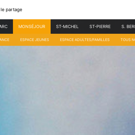
 le partage
ARC
MONSÉJOUR
ST-MICHEL
ST-PIERRE
S. BE
FANCE
ESPACE JEUNES
ESPACE ADULTES/FAMILLES
TOUS N