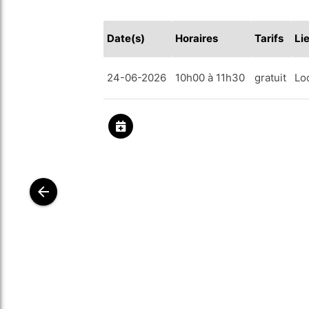
Date(s)
Horaires
Tarifs
Li
24-06-2026
10h00 à 11h30
gratuit
Lo
arrow_back