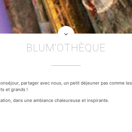
keyboard_arrow_down
BLUM'OTHÈQUE
nséjour, partager avec nous, un petit déjeuner pas comme les 
ts et grands !
ination, dans une ambiance chaleureuse et inspirante.