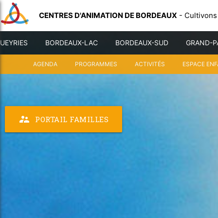
CENTRES D'ANIMATION DE BORDEAUX
- Cultivons
UEYRIES
BORDEAUX-LAC
BORDEAUX-SUD
GRAND-P
AGENDA
PROGRAMMES
ACTIVITÉS
ESPACE EN
supervisor_account
PORTAIL FAMILLES