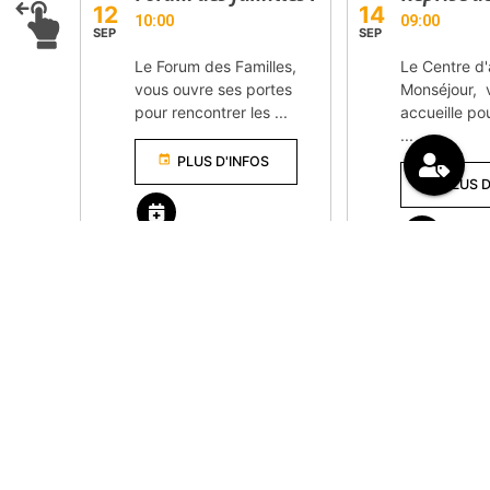
12
14
10:00
09:00
SEP
SEP
Le Forum des Familles,
Le Centre d
vous ouvre ses portes
Monséjour, 
pour rencontrer les ...
accueille po
...
event
PLUS D'INFOS
event
PLUS D
remove_red_eyes
VOIR TOUS LES ÉVÈNEMENTS