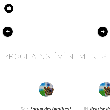
arrow_back
arrow_forward
PROCHAINS ÉVÈNEMENTS
Forum des familles !
Reprise de
SAM
LUN