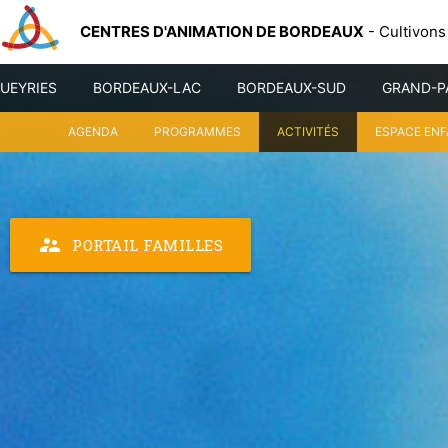
CENTRES D'ANIMATION DE BORDEAUX
- Cultivons
UEYRIES
BORDEAUX-LAC
BORDEAUX-SUD
GRAND-P
AGENDA
PROGRAMMES
ACTIVITÉS
ESPACE EN
supervisor_account
PORTAIL FAMILLES