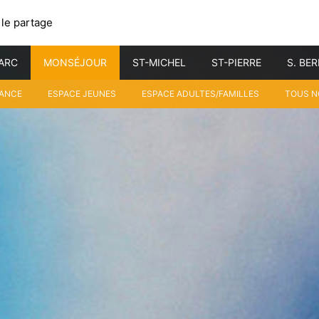
 le partage
ARC
MONSÉJOUR
ST-MICHEL
ST-PIERRE
S. BE
FANCE
ESPACE JEUNES
ESPACE ADULTES/FAMILLES
TOUS N