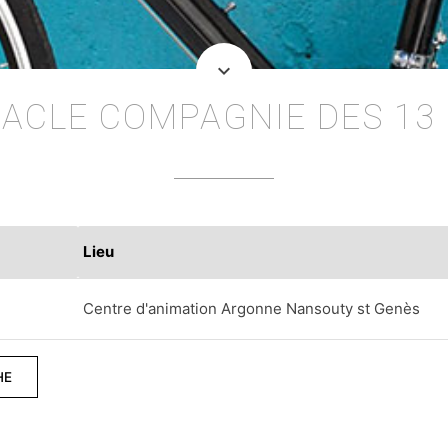
keyboard_arrow_down
ACLE COMPAGNIE DES 13
Lieu
Centre d'animation Argonne Nansouty st Genès
HE