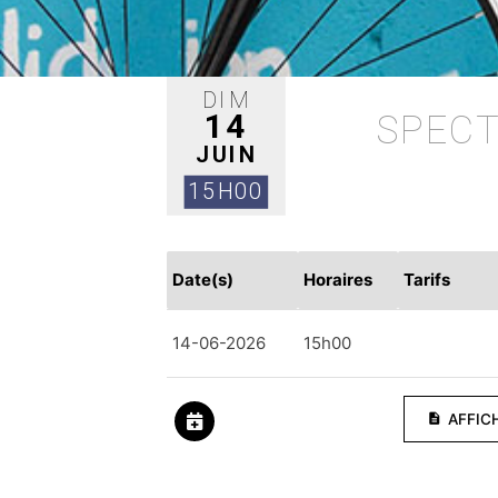
DIM
14
SPECT
JUIN
15H00
Date(s)
Horaires
Tarifs
14-06-2026
15h00
AFFIC
description