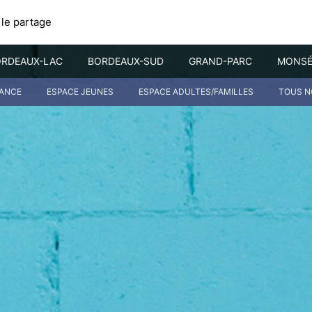
 le partage
RDEAUX-LAC
BORDEAUX-SUD
GRAND-PARC
MONSÉ
FANCE
ESPACE JEUNES
ESPACE ADULTES/FAMILLES
TOUS N