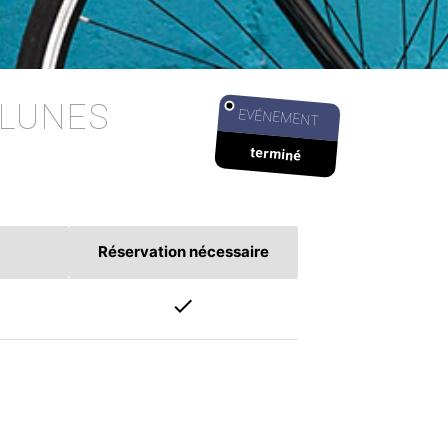
 LUNES
EVÉNEMENT
terminé
Réservation nécessaire
check