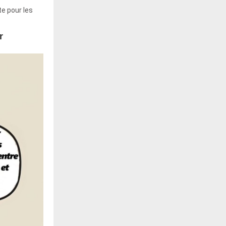
te pour les
r