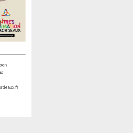
sson
ux
rdeaux.fr