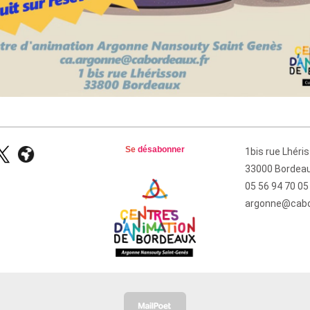
Se
désabonner
1bis rue Lhéri
33000 Bordea
05 56 94 70 05
argonne@cabo