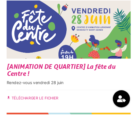
[ANIMATION DE QUARTIER] La fête du
Centre !
Rendez-vous vendredi 28 juin
file_download
TÉLÉCHARGER LE FICHIER